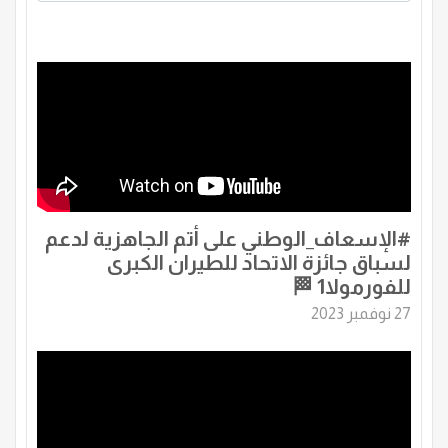
‏⁧‫#الإسعاف_الوطني‬⁩ على أتم الجاهزية لدعم
لسباق جائزة الاتحاد للطيران الكبرى
للفورمولا1 🏁
27 نوفمبر 2023